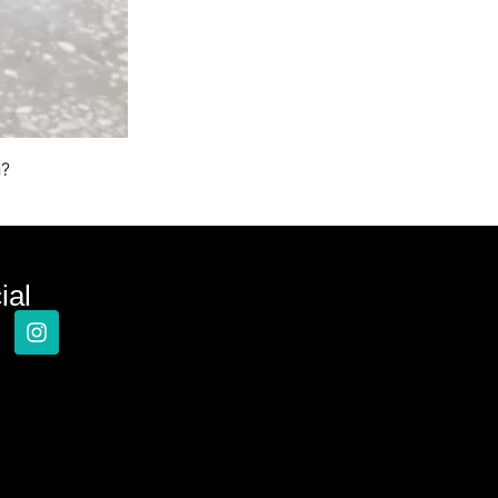
n?
ial