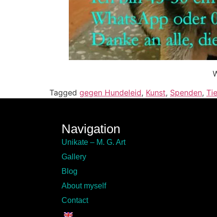
W
Tagged
gegen Hundeleid
,
Kunst
,
Spenden
,
Ti
Navigation
Unikate – M. G. Art
Gallery
Blog
About myself
Contact