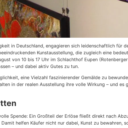
igkeit in Deutschland, engagieren sich leidenschaftlich für 
 beeindruckenden Kunstausstellung, die zugleich eine bedeu
August von 10 bis 17 Uhr im Schlachthof Eupen (Rotenbergerp
assen – und dabei aktiv Gutes zu tun.
lichkeit, eine Vielzahl faszinierender Gemälde zu bewunder
en in der realen Ausstellung ihre volle Wirkung – und es g
etten
le Spende: Ein Großteil der Erlöse fließt direkt nach Abzu
. Damit helfen Käufer nicht nur dabei, Kunst zu bewahren,