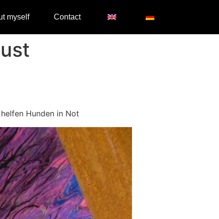
t myself
Contact
ust
 helfen Hunden in Not